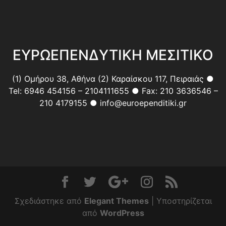
ΕΥΡΩΕΠΕΝΔΥΤΙΚΗ ΜΕΣΙΤΙΚΟ
(1) Ομήρου 38, Αθήνα (2) Καραίσκου 117, Πειραιάς ●
Tel: 6946 454156 – 2104111655 ● Fax: 210 3636546 –
210 4179155 ● info@euroependitiki.gr
Σχεδιάστηκε από
Elegant Themes
| Υποστηρίζεται
από
WordPress