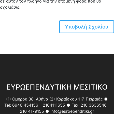
σε αυτόν τον πλοηγό για την επόμενη φορά που θα
σχολιάσω.
ΕΥΡΩΕΠΕΝΔΥΤΙΚΗ ΜΕΣΙΤΙΚΟ
(1) Ομήρου 38, Αθήνα (2) Καραίσκου 117, Πειραιάς ●
Tel: 6946 454156 – 2104111655 ● Fax: 210 3636546 –
210 4179155 ● info@euroependitiki.gr