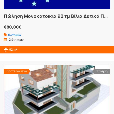
Πώληση Μονοκατοικία 92 τμ Βίλια Δυτικά Προάστια Αττικής
€80,000
Κατοικία
2 έτη πριν
2
92 m
Προτεινόμενα
Πώληση