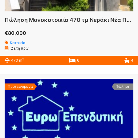
Πώληση Μονοκατοικία 470 τμ Νεράκι Νέα Πέραμος Μεγάλο Πεύκο Αττικής
€80,000
Κατοικία
2 έτη πριν
2
470 m
6
4
Προτεινόμενα
Πώληση