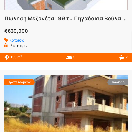
Πώληση Μεζονέτα 199 τμ Πηγαδάκια Βούλα Αττικής
€630,000
Κατοικία
2 έτη πριν
2
199 m
3
2
Προτεινόμενα
Πώληση