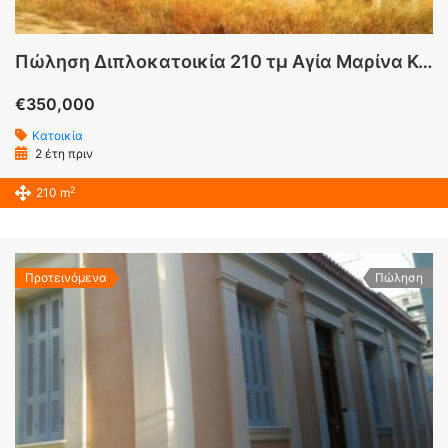
Πώληση Διπλοκατοικία 210 τμ Αγία Μαρίνα Κορωπί Αττικής
€350,000
Κατοικία
2 έτη πριν
2
210 m
Προτεινόμενα
Πώληση