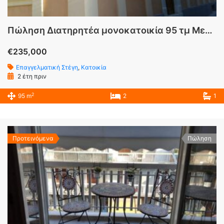
Πώληση Διατηρητέα μονοκατοικία 95 τμ Μεταξουργείο Αττικής
€235,000
Επαγγελματική Στέγη
,
Κατοικία
2 έτη πριν
2
95 m
2
1
Προτεινόμενα
Πώληση