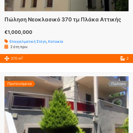
Πώληση Νεοκλασικό 370 τμ Πλάκα Αττικής
€1,000,000
Επαγγελματική Στέγη
,
Κατοικία
2 έτη πριν
2
370 m
2
Προτεινόμενα
Πώληση